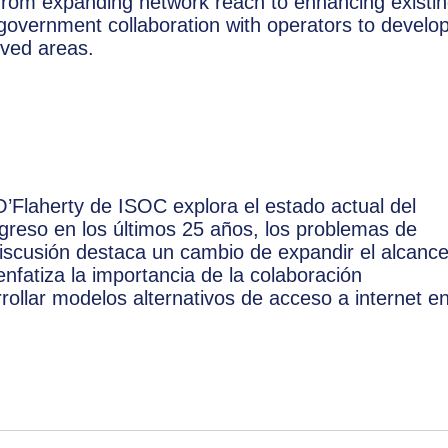
 from expanding network reach to enhancing existi
government collaboration with operators to develo
rved areas.
O’Flaherty de ISOC explora el estado actual del
rogreso en los últimos 25 años, los problemas de
iscusión destaca un cambio de expandir el alcanc
enfatiza la importancia de la colaboración
ollar modelos alternativos de acceso a internet e