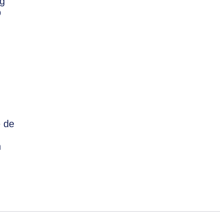
ng
p
e de
n