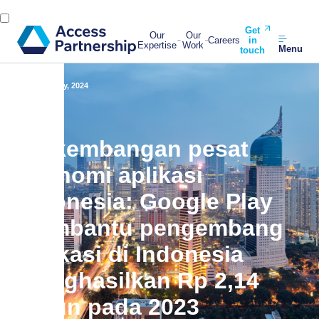
Get
Our
Our
Careers
in
Expertise
Work
Menu
touch
Back
2 July, 2024
Perkembangan pesat
ekonomi aplikasi
Indonesia: Google Play
membantu pengembang
aplikasi di Indonesia
menghasilkan Rp 2,14
triliun pada 2023