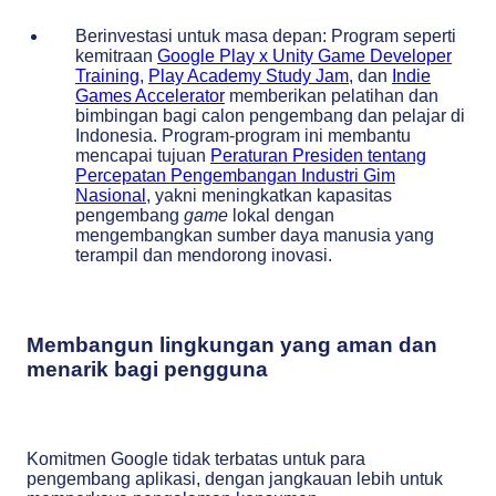
Berinvestasi untuk masa depan: Program seperti
kemitraan
Google Play x Unity Game Developer
Training
,
Play Academy Study Jam
, dan
Indie
Games Accelerator
memberikan pelatihan dan
bimbingan bagi calon pengembang dan pelajar di
Indonesia. Program-program ini membantu
mencapai tujuan
Peraturan Presiden
tentang
Percepatan Pengembangan Industri Gim
Nasional
, yakni meningkatkan kapasitas
pengembang
game
lokal dengan
mengembangkan sumber daya manusia yang
terampil dan mendorong inovasi.
Membangun lingkungan yang aman dan
menarik bagi pengguna
Komitmen Google tidak terbatas untuk para
pengembang aplikasi, dengan jangkauan lebih untuk