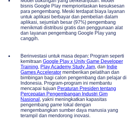
Model dukungan yang berkelanjutan: Model
bisnis Google Play memprioritaskan kesuksesan
para pengembang. Meski terdapat biaya layanan
untuk aplikasi berbayar dan pembelian dalam
aplikasi, sejumlah besar (97%) pengembang
menikmati distribusi gratis dan penggunaan alat
dan layanan pengembang Google Play yang
canggih.
Berinvestasi untuk masa depan: Program seperti
kemitraan
Google Play x Unity Game Developer
Training
,
Play Academy Study Jam
, dan
Indie
Games Accelerator
memberikan pelatihan dan
bimbingan bagi calon pengembang dan pelajar di
Indonesia. Program-program ini membantu
mencapai tujuan
Peraturan Presiden
tentang
Percepatan Pengembangan Industri Gim
Nasional
, yakni meningkatkan kapasitas
pengembang
game
lokal dengan
mengembangkan sumber daya manusia yang
terampil dan mendorong inovasi.