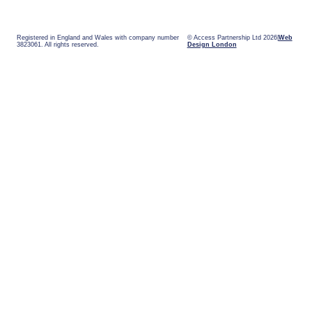
Registered in England and Wales with company number
© Access Partnership Ltd 2026
Web
3823061. All rights reserved.
Design London