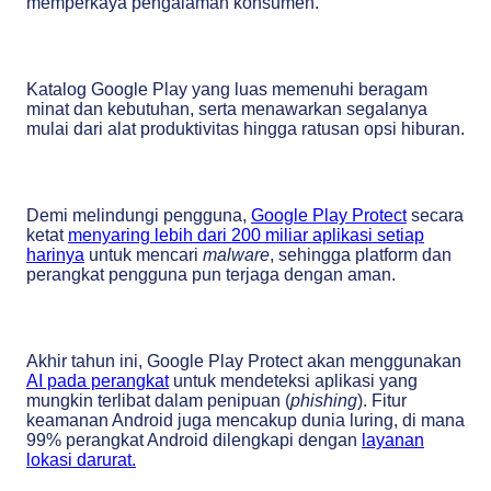
memperkaya pengalaman konsumen.
Katalog Google Play yang luas memenuhi beragam
minat dan kebutuhan, serta menawarkan segalanya
mulai dari alat produktivitas hingga ratusan opsi hiburan.
Demi melindungi pengguna,
Google Play Protect
secara
ketat
menyaring lebih dari 200 miliar aplikasi setiap
harinya
untuk mencari
malware
, sehingga platform dan
perangkat pengguna pun terjaga dengan aman.
Akhir tahun ini, Google Play Protect akan menggunakan
AI pada perangkat
untuk mendeteksi aplikasi yang
mungkin terlibat dalam penipuan (
phishing
). Fitur
keamanan Android juga mencakup dunia luring, di mana
99% perangkat Android dilengkapi dengan
layanan
lokasi darurat.