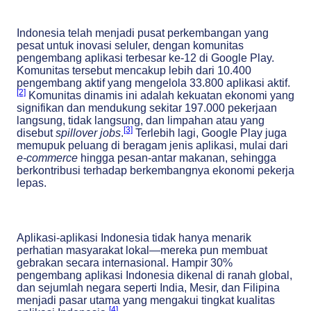
Indonesia telah menjadi pusat perkembangan yang
pesat untuk inovasi seluler, dengan komunitas
pengembang aplikasi terbesar ke-12 di Google Play.
Komunitas tersebut mencakup lebih dari 10.400
pengembang aktif yang mengelola 33.800 aplikasi aktif.
[2]
Komunitas dinamis ini adalah kekuatan ekonomi yang
signifikan dan mendukung sekitar 197.000 pekerjaan
langsung, tidak langsung, dan limpahan atau yang
[3]
disebut
spillover jobs
.
Terlebih lagi, Google Play juga
memupuk peluang di beragam jenis aplikasi, mulai dari
e-commerce
hingga pesan-antar makanan, sehingga
berkontribusi terhadap berkembangnya ekonomi pekerja
lepas.
Aplikasi-aplikasi Indonesia tidak hanya menarik
perhatian masyarakat lokal—mereka pun membuat
gebrakan secara internasional. Hampir 30%
pengembang aplikasi Indonesia dikenal di ranah global,
dan sejumlah negara seperti India, Mesir, dan Filipina
menjadi pasar utama yang mengakui tingkat kualitas
[4]