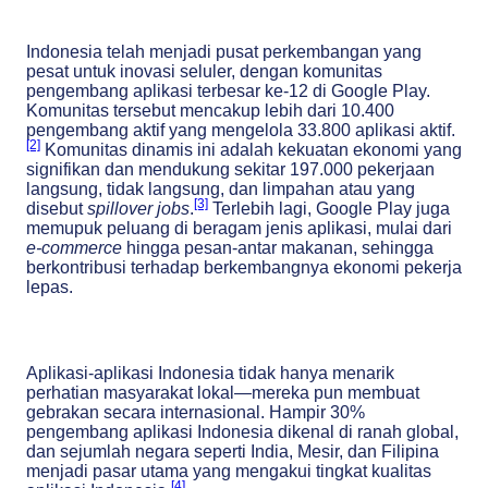
Indonesia telah menjadi pusat perkembangan yang
pesat untuk inovasi seluler, dengan komunitas
pengembang aplikasi terbesar ke-12 di Google Play.
Komunitas tersebut mencakup lebih dari 10.400
pengembang aktif yang mengelola 33.800 aplikasi aktif.
[2]
Komunitas dinamis ini adalah kekuatan ekonomi yang
signifikan dan mendukung sekitar 197.000 pekerjaan
langsung, tidak langsung, dan limpahan atau yang
[3]
disebut
spillover jobs
.
Terlebih lagi, Google Play juga
memupuk peluang di beragam jenis aplikasi, mulai dari
e-commerce
hingga pesan-antar makanan, sehingga
berkontribusi terhadap berkembangnya ekonomi pekerja
lepas.
Aplikasi-aplikasi Indonesia tidak hanya menarik
perhatian masyarakat lokal—mereka pun membuat
gebrakan secara internasional. Hampir 30%
pengembang aplikasi Indonesia dikenal di ranah global,
dan sejumlah negara seperti India, Mesir, dan Filipina
menjadi pasar utama yang mengakui tingkat kualitas
[4]