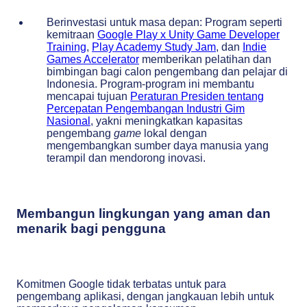
Berinvestasi untuk masa depan: Program seperti
kemitraan
Google Play x Unity Game Developer
Training
,
Play Academy Study Jam
, dan
Indie
Games Accelerator
memberikan pelatihan dan
bimbingan bagi calon pengembang dan pelajar di
Indonesia. Program-program ini membantu
mencapai tujuan
Peraturan Presiden
tentang
Percepatan Pengembangan Industri Gim
Nasional
, yakni meningkatkan kapasitas
pengembang
game
lokal dengan
mengembangkan sumber daya manusia yang
terampil dan mendorong inovasi.
Membangun lingkungan yang aman dan
menarik bagi pengguna
Komitmen Google tidak terbatas untuk para
pengembang aplikasi, dengan jangkauan lebih untuk