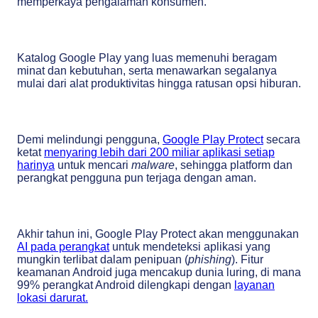
memperkaya pengalaman konsumen.
Katalog Google Play yang luas memenuhi beragam
minat dan kebutuhan, serta menawarkan segalanya
mulai dari alat produktivitas hingga ratusan opsi hiburan.
Demi melindungi pengguna,
Google Play Protect
secara
ketat
menyaring lebih dari 200 miliar aplikasi setiap
harinya
untuk mencari
malware
, sehingga platform dan
perangkat pengguna pun terjaga dengan aman.
Akhir tahun ini, Google Play Protect akan menggunakan
AI pada perangkat
untuk mendeteksi aplikasi yang
mungkin terlibat dalam penipuan (
phishing
). Fitur
keamanan Android juga mencakup dunia luring, di mana
99% perangkat Android dilengkapi dengan
layanan
lokasi darurat.