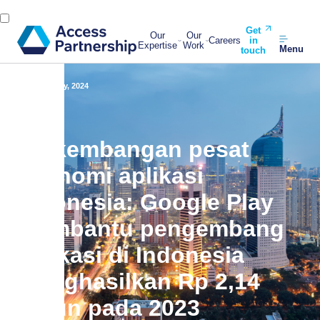
Get
Our
Our
Careers
in
Expertise
Work
Menu
touch
Back
2 July, 2024
Perkembangan pesat
ekonomi aplikasi
Indonesia: Google Play
membantu pengembang
aplikasi di Indonesia
menghasilkan Rp 2,14
triliun pada 2023