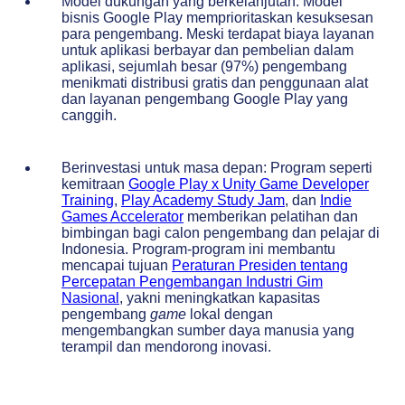
Model dukungan yang berkelanjutan: Model
bisnis Google Play memprioritaskan kesuksesan
para pengembang. Meski terdapat biaya layanan
untuk aplikasi berbayar dan pembelian dalam
aplikasi, sejumlah besar (97%) pengembang
menikmati distribusi gratis dan penggunaan alat
dan layanan pengembang Google Play yang
canggih.
Berinvestasi untuk masa depan: Program seperti
kemitraan
Google Play x Unity Game Developer
Training
,
Play Academy Study Jam
, dan
Indie
Games Accelerator
memberikan pelatihan dan
bimbingan bagi calon pengembang dan pelajar di
Indonesia. Program-program ini membantu
mencapai tujuan
Peraturan Presiden
tentang
Percepatan Pengembangan Industri Gim
Nasional
, yakni meningkatkan kapasitas
pengembang
game
lokal dengan
mengembangkan sumber daya manusia yang
terampil dan mendorong inovasi.