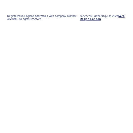
Registered in England and Wales with company number
© Access Partnership Ltd 2026
Web
3823061. All rights reserved.
Design London