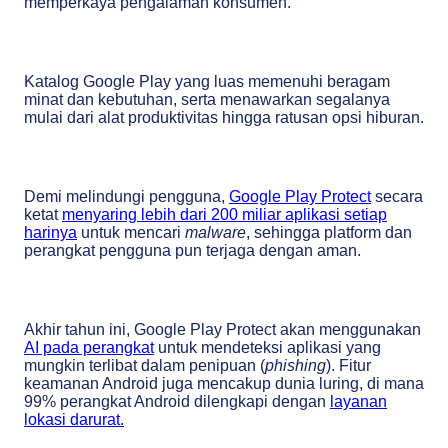
memperkaya pengalaman konsumen.
Katalog Google Play yang luas memenuhi beragam
minat dan kebutuhan, serta menawarkan segalanya
mulai dari alat produktivitas hingga ratusan opsi hiburan.
Demi melindungi pengguna,
Google Play Protect
secara
ketat
menyaring lebih dari 200 miliar aplikasi setiap
harinya
untuk mencari
malware
, sehingga platform dan
perangkat pengguna pun terjaga dengan aman.
Akhir tahun ini, Google Play Protect akan menggunakan
AI pada perangkat
untuk mendeteksi aplikasi yang
mungkin terlibat dalam penipuan (
phishing
). Fitur
keamanan Android juga mencakup dunia luring, di mana
99% perangkat Android dilengkapi dengan
layanan
lokasi darurat.