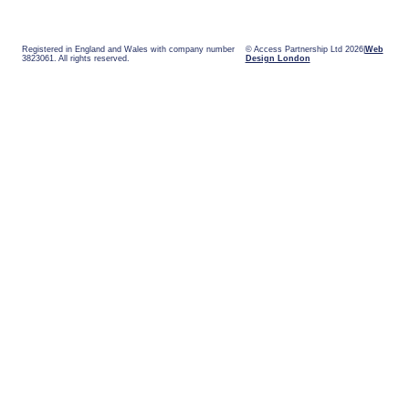
Registered in England and Wales with company number
© Access Partnership Ltd 2026
Web
3823061. All rights reserved.
Design London