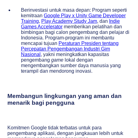
Berinvestasi untuk masa depan: Program seperti
kemitraan
Google Play x Unity Game Developer
Training
,
Play Academy Study Jam
, dan
Indie
Games Accelerator
memberikan pelatihan dan
bimbingan bagi calon pengembang dan pelajar di
Indonesia. Program-program ini membantu
mencapai tujuan
Peraturan Presiden
tentang
Percepatan Pengembangan Industri Gim
Nasional
, yakni meningkatkan kapasitas
pengembang
game
lokal dengan
mengembangkan sumber daya manusia yang
terampil dan mendorong inovasi.
Membangun lingkungan yang aman dan
menarik bagi pengguna
Komitmen Google tidak terbatas untuk para
pengembang aplikasi, dengan jangkauan lebih untuk