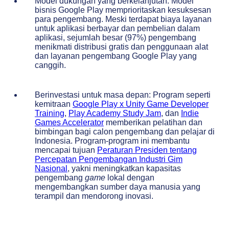
Model dukungan yang berkelanjutan: Model
bisnis Google Play memprioritaskan kesuksesan
para pengembang. Meski terdapat biaya layanan
untuk aplikasi berbayar dan pembelian dalam
aplikasi, sejumlah besar (97%) pengembang
menikmati distribusi gratis dan penggunaan alat
dan layanan pengembang Google Play yang
canggih.
Berinvestasi untuk masa depan: Program seperti
kemitraan
Google Play x Unity Game Developer
Training
,
Play Academy Study Jam
, dan
Indie
Games Accelerator
memberikan pelatihan dan
bimbingan bagi calon pengembang dan pelajar di
Indonesia. Program-program ini membantu
mencapai tujuan
Peraturan Presiden
tentang
Percepatan Pengembangan Industri Gim
Nasional
, yakni meningkatkan kapasitas
pengembang
game
lokal dengan
mengembangkan sumber daya manusia yang
terampil dan mendorong inovasi.