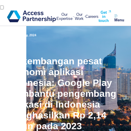
Get
Our
Our
Careers
in
Expertise
Work
Menu
touch
Back
2 July, 2024
Perkembangan pesat
ekonomi aplikasi
Indonesia: Google Play
membantu pengembang
aplikasi di Indonesia
menghasilkan Rp 2,14
triliun pada 2023