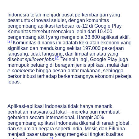
Indonesia telah menjadi pusat perkembangan yang
pesat untuk inovasi seluler, dengan komunitas
pengembang aplikasi terbesar ke-12 di Google Play.
Komunitas tersebut mencakup lebih dari 10.400
pengembang aktif yang mengelola 33.800 aplikasi aktif.
[2]
Komunitas dinamis ini adalah kekuatan ekonomi yang
signifikan dan mendukung sekitar 197.000 pekerjaan
langsung, tidak langsung, dan limpahan atau yang
[3]
disebut
spillover jobs
.
Terlebih lagi, Google Play juga
memupuk peluang di beragam jenis aplikasi, mulai dari
e-commerce
hingga pesan-antar makanan, sehingga
berkontribusi terhadap berkembangnya ekonomi pekerja
lepas.
Aplikasi-aplikasi Indonesia tidak hanya menarik
perhatian masyarakat lokal—mereka pun membuat
gebrakan secara internasional. Hampir 30%
pengembang aplikasi Indonesia dikenal di ranah global,
dan sejumlah negara seperti India, Mesir, dan Filipina
menjadi pasar utama yang mengakui tingkat kualitas
[4]